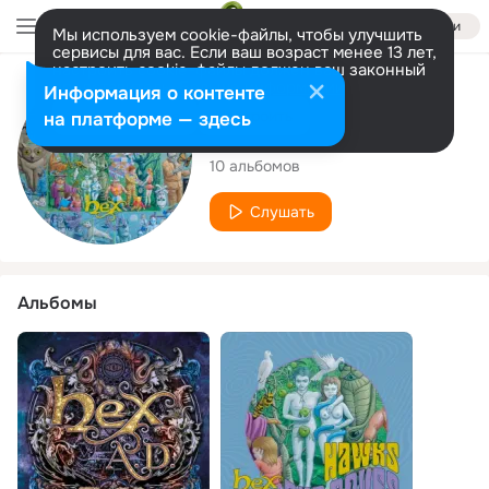
Войти
Мы используем cookie-файлы, чтобы улучшить
сервисы для вас. Если ваш возраст менее 13 лет,
настроить cookie-файлы должен ваш законный
представитель.
Больше информации
Исполнитель
Информация о контенте
Разрешить все
Настроить
на платформе — здесь
Hex A.D.
10 альбомов
Слушать
Альбомы