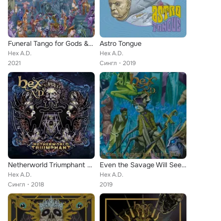
Funeral Tango for Gods & Men
Astro Tongue
Hex A.D.
Hex A.D.
2021
Сингл
2019
Netherworld Triumphant Pt. 1
Even the Savage Will See Fair Play
Hex A.D.
Hex A.D.
Сингл
2018
2019