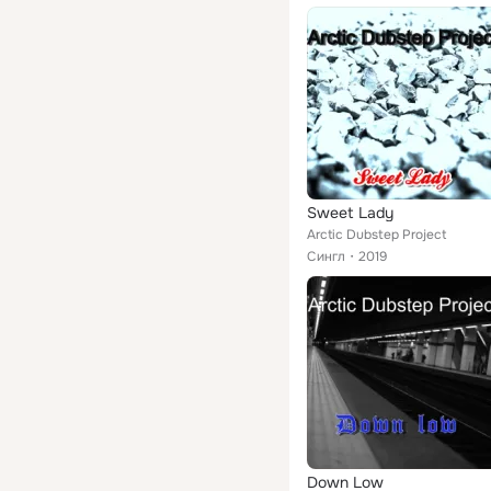
Sweet Lady
Arctic Dubstep Project
Сингл
2019
Down Low