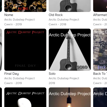
Nome
Old Rock
Aftermat
Arctic Dubstep Project
Arctic Dubstep Project
Arctic Dub
Сингл
2019
Сингл
2018
Сингл
2
Final Day
Solo
Back To 
Arctic Dubstep Project
Arctic Dubstep Project
Arctic Dub
Сингл
2019
2019
Сингл
2