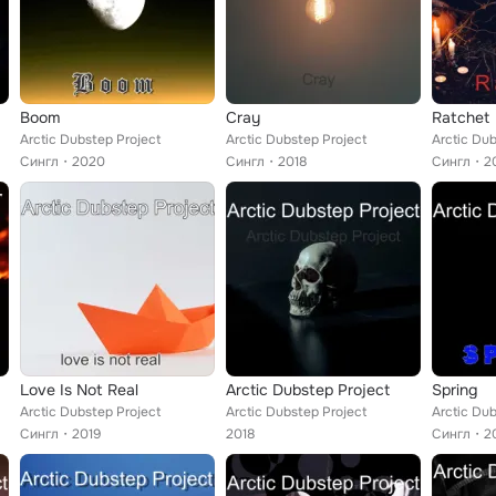
Boom
Cray
Ratchet
Arctic Dubstep Project
Arctic Dubstep Project
Arctic Dub
Сингл
2020
Сингл
2018
Сингл
2
Love Is Not Real
Arctic Dubstep Project
Spring
Arctic Dubstep Project
Arctic Dubstep Project
Arctic Dub
Сингл
2019
2018
Сингл
2