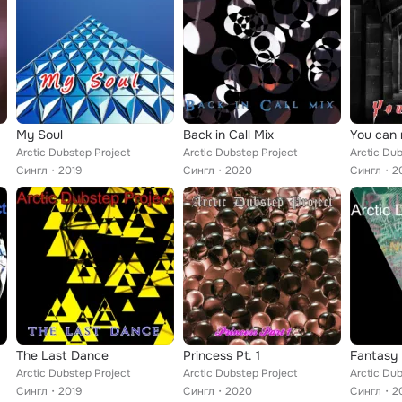
My Soul
Back in Call Mix
You can 
Arctic Dubstep Project
Arctic Dubstep Project
Arctic Dub
Сингл
2019
Сингл
2020
Сингл
2
The Last Dance
Princess Pt. 1
Fantasy
Arctic Dubstep Project
Arctic Dubstep Project
Arctic Dub
Сингл
2019
Сингл
2020
Сингл
2