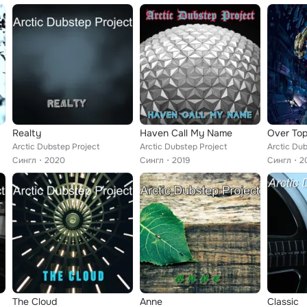
Realty
Haven Call My Name
Over To
Arctic Dubstep Project
Arctic Dubstep Project
Arctic Dub
Сингл
2020
Сингл
2019
Сингл
2
The Cloud
Anne
Classic