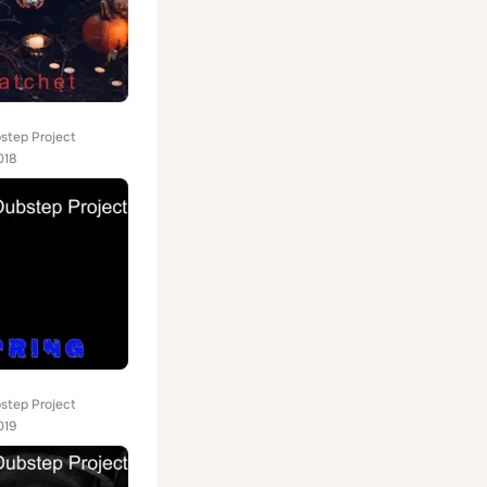
step Project
018
step Project
019