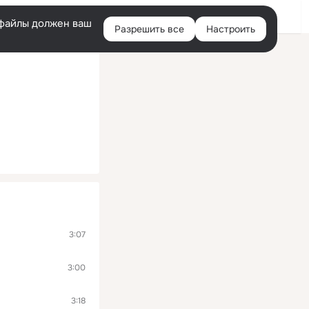
Помощь
Войти
й
e-файлы должен ваш
Разрешить все
Настроить
Правая
колонка
3:07
3:00
3:18