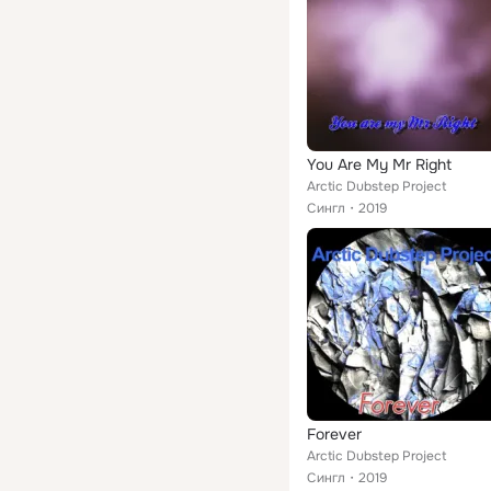
You Are My Mr Right
Arctic Dubstep Project
Сингл
2019
Forever
Arctic Dubstep Project
Сингл
2019