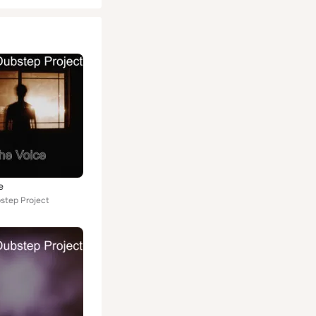
e
step Project