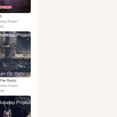
h
step Project
021
The Roots
step Project
018