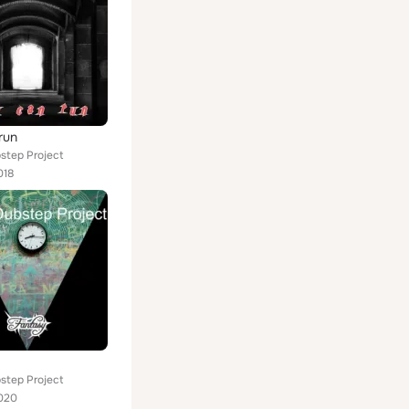
run
step Project
018
step Project
020