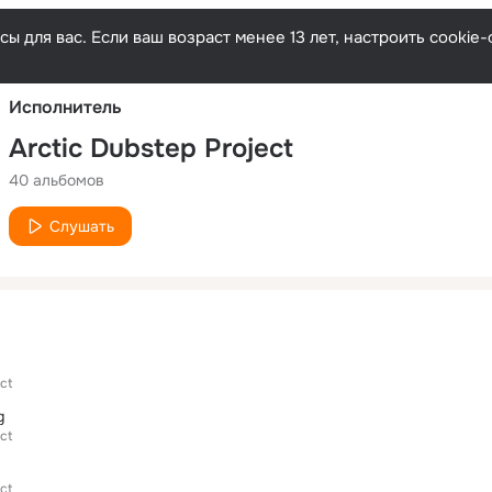
Русски
ы для вас. Если ваш возраст менее 13 лет, настроить cooki
Исполнитель
Arctic Dubstep Project
40 альбомов
Слушать
ct
g
ct
ct