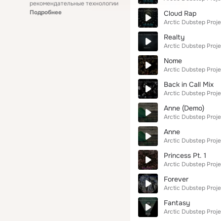
рекомендательные технологии
Подробнее
Cloud Rap
Arctic Dubstep Proje
Realty
Arctic Dubstep Proje
Nome
Arctic Dubstep Proje
Back in Call Mix
Arctic Dubstep Proje
Anne (Demo)
Arctic Dubstep Proje
Anne
Arctic Dubstep Proje
Princess Pt. 1
Arctic Dubstep Proje
Forever
Arctic Dubstep Proje
Fantasy
Arctic Dubstep Proje