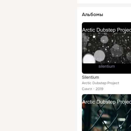
Альбомы
Silentium
Arctic Dubstep Project
Сингл
2019