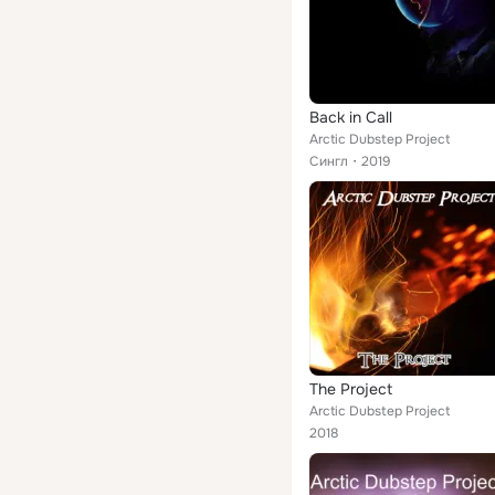
Back in Call
Arctic Dubstep Project
Сингл
2019
The Project
Arctic Dubstep Project
2018