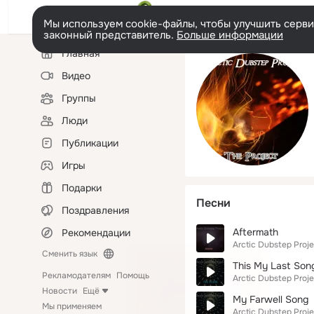
Мы используем cookie-файлы, чтобы улучшить сервис
законный представитель.
Больше информации
Левая
Главная
колонка
Видео
Группы
Люди
Публикации
Игры
Подарки
Песни
Поздравления
Aftermath
Рекомендации
Arctic Dubstep Proje
Сменить язык
This My Last Son
Рекламодателям
Помощь
Arctic Dubstep Proje
Новости
Ещё
My Farwell Song
Мы применяем
Arctic Dubstep Proje