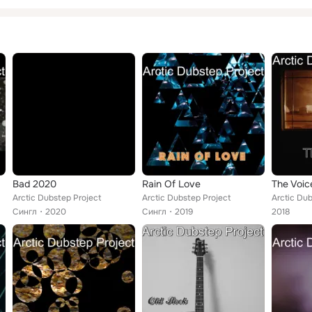
Bad 2020
Rain Of Love
The Voic
Arctic Dubstep Project
Arctic Dubstep Project
Arctic Dub
Сингл
2020
Сингл
2019
2018