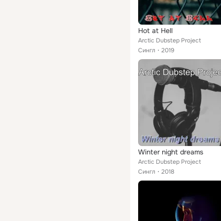
Hot at Hell
Arctic Dubstep Project
Сингл
2019
Winter night dreams
Arctic Dubstep Project
Сингл
2018