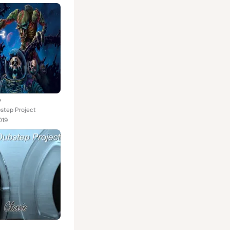
p
step Project
019