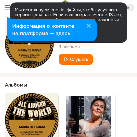
Войти
Мы используем cookie-файлы, чтобы улучшить
сервисы для вас. Если ваш возраст менее 13 лет,
настроить cookie-файлы должен ваш законный
представитель.
Больше информации
Исполнитель
Информация о контенте
Разрешить все
Настроить
на платформе — здесь
Maria De Fatima
3 альбома
Слушать
Альбомы