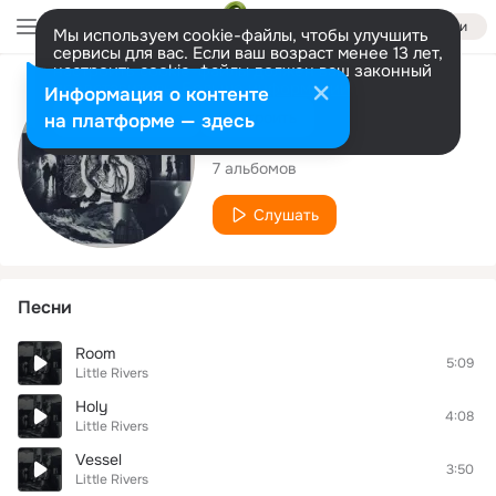
Войти
Мы используем cookie-файлы, чтобы улучшить
сервисы для вас. Если ваш возраст менее 13 лет,
настроить cookie-файлы должен ваш законный
представитель.
Больше информации
Исполнитель
Информация о контенте
Разрешить все
Настроить
на платформе — здесь
Little Rivers
7 альбомов
Слушать
Песни
Room
5:09
Little Rivers
Holy
4:08
Little Rivers
Vessel
3:50
Little Rivers