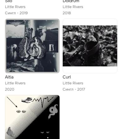
Silo
Doldrum
Little Rivers
Little Rivers
Сингл
2019
2018
Aitia
Curl
Little Rivers
Little Rivers
2020
Сингл
2017