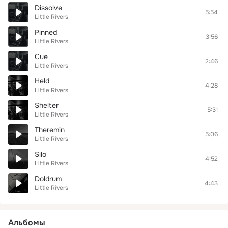
Dissolve
5:54
Little Rivers
Pinned
3:56
Little Rivers
Cue
2:46
Little Rivers
Held
4:28
Little Rivers
Shelter
5:31
Little Rivers
Theremin
5:06
Little Rivers
Silo
4:52
Little Rivers
Doldrum
4:43
Little Rivers
Альбомы