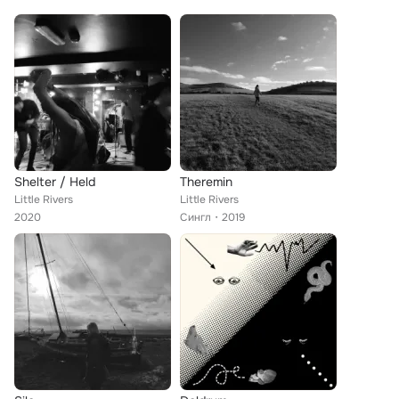
Shelter / Held
Theremin
Little Rivers
Little Rivers
2020
Сингл
2019