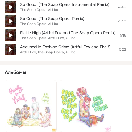
So Good! (The Soap Opera Instrumental Remix)
4:40
The Soap Opera
Al l bo
So Good! (The Soap Opera Remix)
4:40
The Soap Opera
Al l bo
Fickle High (Artful Fox and The Soap Opera Remix)
5:18
The Soap Opera
Artful Fox
Al l bo
Accused In Fashion Crime (Artful Fox and The Soap Opera Remix, Special Edition)
5:22
Artful Fox
The Soap Opera
Al l bo
Альбомы