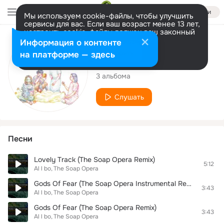
Войти
Мы используем cookie-файлы, чтобы улучшить
сервисы для вас. Если ваш возраст менее 13 лет,
настроить cookie-файлы должен ваш законный
представитель.
Больше информации
Исполнитель
Информация о контенте
Разрешить все
Настроить
на платформе — здесь
The Soap Opera
3 альбома
Слушать
Песни
Lovely Track (The Soap Opera Remix)
5:12
Al l bo
The Soap Opera
Gods Of Fear (The Soap Opera Instrumental Remix)
3:43
Al l bo
The Soap Opera
Gods Of Fear (The Soap Opera Remix)
3:43
Al l bo
The Soap Opera