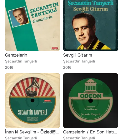
Gamzelerin
Sevgili Gitarım
Şecaattin Tanyerli
Şecaattin Tanyerli
2016
2016
İnan ki Sevgilim - Özlediğim Tango
Gamzelerin / En Son Hatıram
Şecaattin Tanyerli
Şecaattin Tanyerli