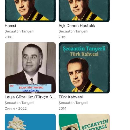
Hamsi
Aşk Denen Hastalık
Şecaattin Tanyerli
Şecaattin Tanyerli
2016
2015
Leyla Güzel Kız (Türkçe Sözleriyle)
Türk Kahvesi
Şecaattin Tanyerli
Şecaattin Tanyerli
Сингл
2022
2014