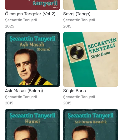
Ölmeyen Tangolar (Vol.2)
Sevgi (Tango)
Şecaattin Tanyerli
Şecaattin Tanyerli
2025
2015
Aşk Masalı (Bolero)
Söyle Bana
Şecaattin Tanyerli
Şecaattin Tanyerli
2015
2015