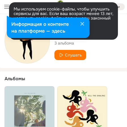
Войти
Мы используем cookie-файлы, чтобы улучшить
сервисы для вас. Если ваш возраст менее 13 лет,
настроить cookie-файлы должен ваш законный
представитель.
Больше информации
Исполнитель
Информация о контенте
Разрешить все
Настроить
на платформе — здесь
Kill the Darling
3 альбома
Слушать
Альбомы