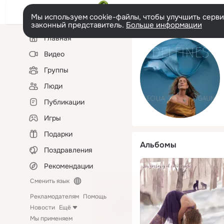
Мы используем cookie-файлы, чтобы улучшить сервис
законный представитель.
Больше информации
Левая
Главная
колонка
Видео
Группы
Люди
Публикации
Игры
Подарки
Альбомы
Поздравления
Рекомендации
Сменить язык
Рекламодателям
Помощь
Новости
Ещё
Мы применяем