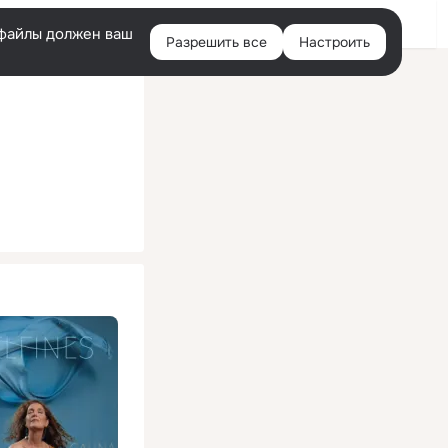
Помощь
Войти
й
e-файлы должен ваш
Разрешить все
Настроить
Правая
колонка