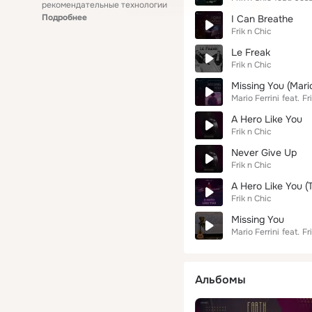
рекомендательные технологии
Подробнее
I Can Breathe
Frik n Chic
Le Freak
Frik n Chic
Missing You (Mario
Mario Ferrini
feat.
Fr
A Hero Like You
Frik n Chic
Never Give Up
Frik n Chic
A Hero Like You (T
Frik n Chic
Missing You
Mario Ferrini
feat.
Fr
Альбомы