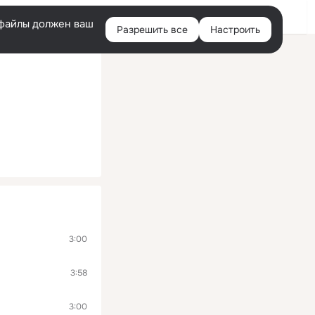
Помощь
Войти
й
e-файлы должен ваш
Разрешить все
Настроить
Правая
колонка
3:00
3:58
3:00