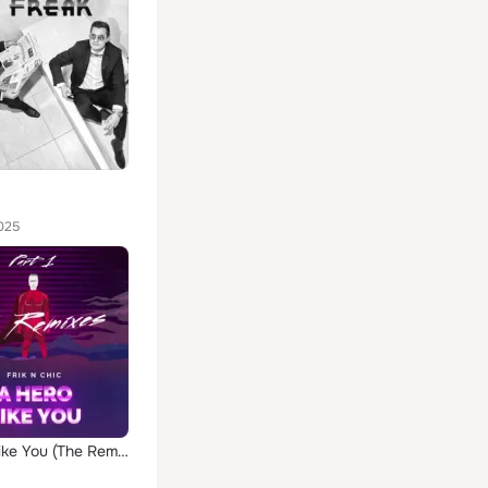
025
A Hero Like You (The Remixes, Pt. 1)