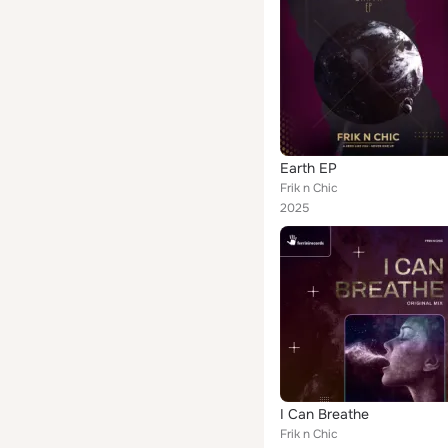
Earth EP
Frik n Chic
2025
I Can Breathe
Frik n Chic