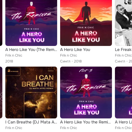
A Hero Like You (The Remixes, Pt. 2)
A Hero Like You
Le Freak
Frik n Chic
Frik n Chic
Frik n Chic
2018
Сингл
2018
Сингл
2
I Can Breathe (DJ Mata Afro Remix)
A Hero Like You the Remixes, Pt. 3
Frik n Chic
Frik n Chic
Frik n Chic