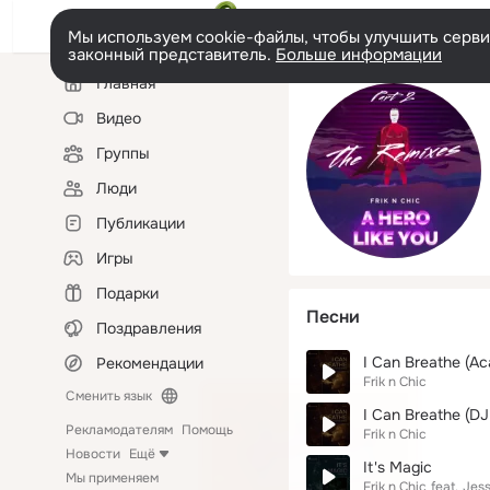
Мы используем cookie-файлы, чтобы улучшить сервис
законный представитель.
Больше информации
Левая
Главная
колонка
Видео
Группы
Люди
Публикации
Игры
Подарки
Песни
Поздравления
I Can Breathe (Ac
Рекомендации
Frik n Chic
Сменить язык
I Can Breathe (DJ
Рекламодателям
Помощь
Frik n Chic
Новости
Ещё
It's Magic
Мы применяем
Frik n Chic
feat.
Jess