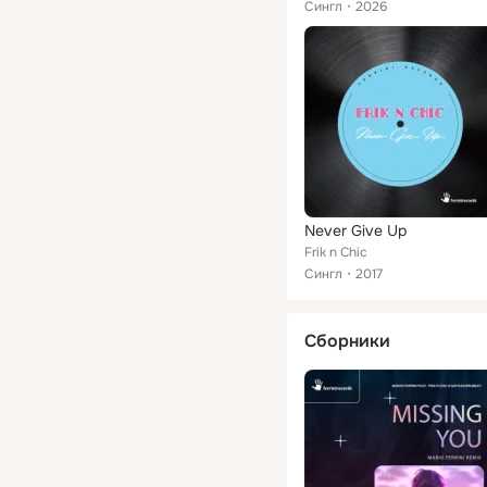
Сингл
2026
Never Give Up
Frik n Chic
Сингл
2017
Сборники