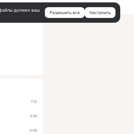
Помощь
Войти
й
e-файлы должен ваш
Разрешить все
Настроить
Правая
колонка
7:10
5:56
4:06