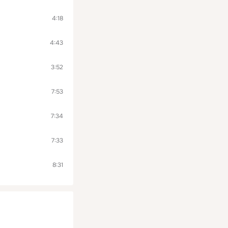
4:18
4:43
3:52
7:53
7:34
7:33
8:31