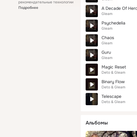
рекомендательные технологии
Подробнее
A Decade Of Her
Gleam
Psychedelia
Gleam
Chaos
Gleam
Guru
Gleam
Magic Reset
Deto & Gleam
Binary Flow
Deto & Gleam
Telescape
Deto & Gleam
Альбомы