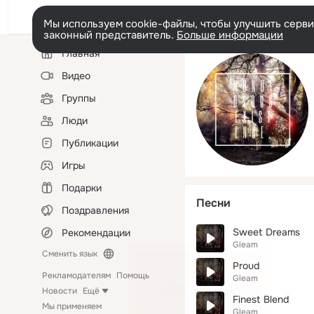
Мы используем cookie-файлы, чтобы улучшить сервис
законный представитель.
Больше информации
Левая
Главная
колонка
Видео
Группы
Люди
Публикации
Игры
Подарки
Песни
Поздравления
Sweet Dreams
Рекомендации
Gleam
Сменить язык
Proud
Рекламодателям
Помощь
Gleam
Новости
Ещё
Finest Blend
Мы применяем
Gleam