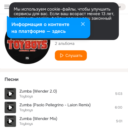
Войти
Мы используем cookie-файлы, чтобы улучшить
сервисы для вас. Если ваш возраст менее 13 лет,
настроить cookie-файлы должен ваш законный
представитель.
Больше информации
Исполнитель
Информация о контенте
Разрешить все
Настроить
на платформе — здесь
Toyboys
2 альбома
Слушать
Песни
Zumba (Wender 2.0)
5:03
Toyboys
Zumba (Paolo Pellegrino - Laion Remix)
6:00
Toyboys
Zumba (Wender Mix)
5:01
Toyboys