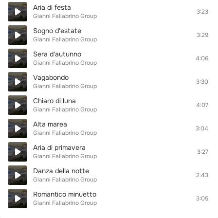
Aria di festa
3:23
Gianni Fallabrino Group
Sogno d'estate
3:29
Gianni Fallabrino Group
Sera d'autunno
4:06
Gianni Fallabrino Group
Vagabondo
3:30
Gianni Fallabrino Group
Chiaro di luna
4:07
Gianni Fallabrino Group
Alta marea
3:04
Gianni Fallabrino Group
Aria di primavera
3:27
Gianni Fallabrino Group
Danza della notte
2:43
Gianni Fallabrino Group
Romantico minuetto
3:05
Gianni Fallabrino Group