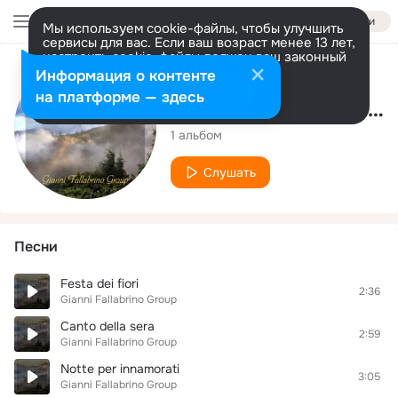
Войти
Мы используем cookie-файлы, чтобы улучшить
сервисы для вас. Если ваш возраст менее 13 лет,
настроить cookie-файлы должен ваш законный
представитель.
Больше информации
Исполнитель
Информация о контенте
Разрешить все
Настроить
на платформе — здесь
Gianni Fallabrino Group
1 альбом
Слушать
Песни
Festa dei fiori
2:36
Gianni Fallabrino Group
Canto della sera
2:59
Gianni Fallabrino Group
Notte per innamorati
3:05
Gianni Fallabrino Group