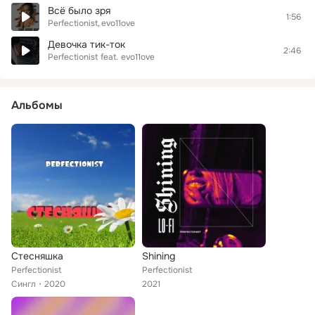
Всё было зря
1:56
Perfectionist
evo11ove
Девочка тик-ток
2:46
Perfectionist
feat.
evo11ove
Альбомы
Стесняшка
Shining
Perfectionist
Perfectionist
Сингл
2020
2021