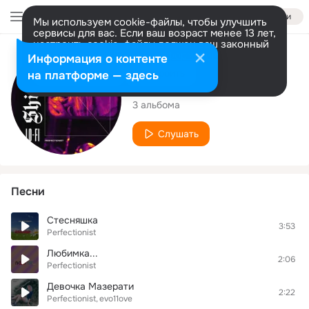
Войти
Мы используем cookie-файлы, чтобы улучшить
сервисы для вас. Если ваш возраст менее 13 лет,
настроить cookie-файлы должен ваш законный
представитель.
Больше информации
Исполнитель
Информация о контенте
Разрешить все
Настроить
на платформе — здесь
Perfectionist
3 альбома
Слушать
Песни
Стесняшка
3:53
Perfectionist
Любимка...
2:06
Perfectionist
Девочка Мазерати
2:22
Perfectionist
evo11ove