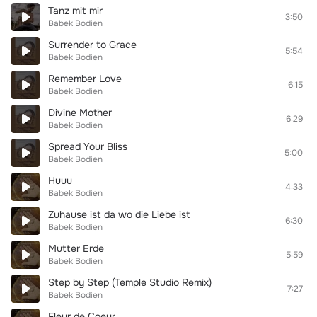
Tanz mit mir
3:50
Babek Bodien
Surrender to Grace
5:54
Babek Bodien
Remember Love
6:15
Babek Bodien
Divine Mother
6:29
Babek Bodien
Spread Your Bliss
5:00
Babek Bodien
Huuu
4:33
Babek Bodien
Zuhause ist da wo die Liebe ist
6:30
Babek Bodien
Mutter Erde
5:59
Babek Bodien
Step by Step (Temple Studio Remix)
7:27
Babek Bodien
Fleur de Coeur