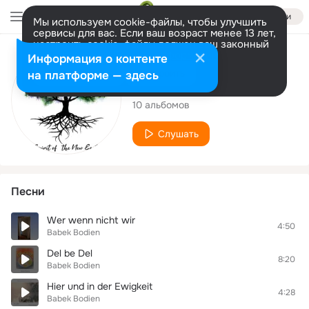
Войти
Мы используем cookie-файлы, чтобы улучшить
сервисы для вас. Если ваш возраст менее 13 лет,
настроить cookie-файлы должен ваш законный
представитель.
Больше информации
Исполнитель
Информация о контенте
Разрешить все
Настроить
на платформе — здесь
Babek Bodien
10 альбомов
Слушать
Песни
Wer wenn nicht wir
4:50
Babek Bodien
Del be Del
8:20
Babek Bodien
Hier und in der Ewigkeit
4:28
Babek Bodien