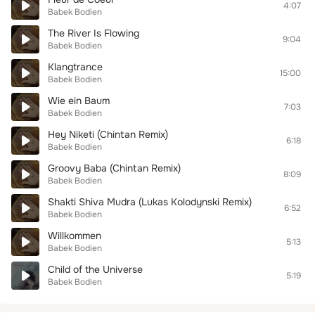
4:07
Babek Bodien
The River Is Flowing
9:04
Babek Bodien
Klangtrance
15:00
Babek Bodien
Wie ein Baum
7:03
Babek Bodien
Hey Niketi (Chintan Remix)
6:18
Babek Bodien
Groovy Baba (Chintan Remix)
8:09
Babek Bodien
Shakti Shiva Mudra (Lukas Kolodynski Remix)
6:52
Babek Bodien
Willkommen
5:13
Babek Bodien
Child of the Universe
5:19
Babek Bodien