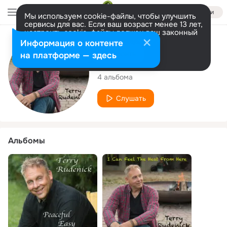
Войти
Мы используем cookie-файлы, чтобы улучшить
сервисы для вас. Если ваш возраст менее 13 лет,
настроить cookie-файлы должен ваш законный
представитель.
Больше информации
Исполнитель
Информация о контенте
Разрешить все
Настроить
на платформе — здесь
Terry Rudenick
4 альбома
Слушать
Альбомы