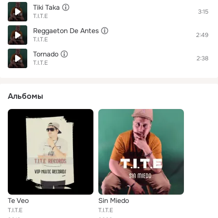
Tiki Taka
3:15
T.I.T.E
Reggaeton De Antes
2:49
T.I.T.E
Tornado
2:38
T.I.T.E
Альбомы
Te Veo
Sin Miedo
T.I.T.E
T.I.T.E