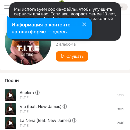
Войти
Мы используем cookie-файлы, чтобы улучшить
сервисы для вас. Если ваш возраст менее 13 лет,
настроить cookie-файлы должен ваш законный
представитель.
Больше информации
Исполнитель
Информация о контенте
Разрешить все
Настроить
на платформе — здесь
T.I.T.E
2 альбома
Слушать
Песни
Acelera
3:32
T.I.T.E
Vip (feat. New James)
3:09
T.I.T.E
La Nena (feat. New James)
2:48
T.I.T.E