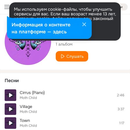
Войти
Мы используем cookie-файлы, чтобы улучшить
сервисы для вас. Если ваш возраст менее 13 лет,
настроить cookie-файлы должен ваш законный
представитель.
Больше информации
Исполнитель
Информация о контенте
Разрешить все
Настроить
на платформе — здесь
Moth Child
1 альбом
Слушать
Песни
Cirrus (Piano)
2:46
Moth Child
Village
3:37
Moth Child
Town
1:17
Moth Child