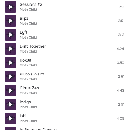
Sessions #3
1:52
Moth Child
Blipz
3:51
Moth Child
Lyft
3:13
Moth Child
Drift Together
4:24
Moth Child
Kokua
3:50
Moth Child
Pluto's Waltz
2:51
Moth Child
Citrus Zen
4:43
Moth Child
Indigo
2:51
Moth Child
Ishi
4:09
Moth Child
In Between Dreams