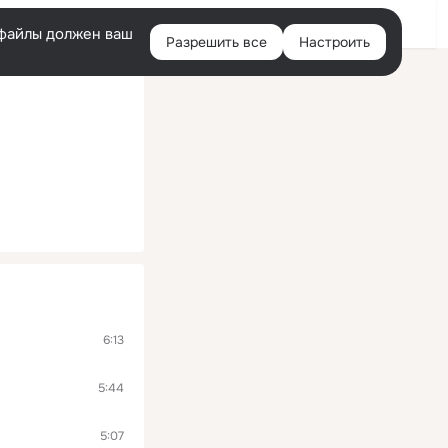
Помощь
Войти
й
e-файлы должен ваш
Разрешить все
Настроить
Правая
колонка
6:13
5:44
5:07