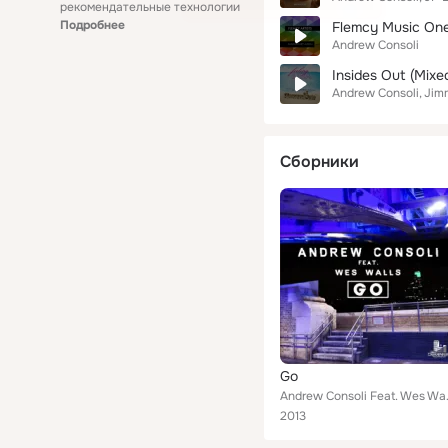
рекомендательные технологии
Подробнее
Flemcy Music One
Andrew Consoli
Insides Out (Mixe
Andrew Consoli
Jim
Сборники
Go
Andrew 
2013