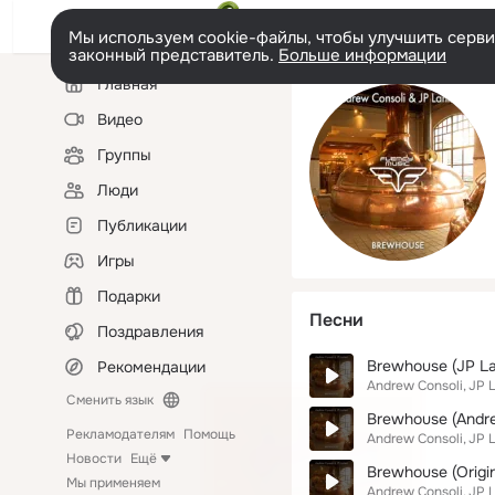
Мы используем cookie-файлы, чтобы улучшить сервис
законный представитель.
Больше информации
Левая
Главная
колонка
Видео
Группы
Люди
Публикации
Игры
Подарки
Песни
Поздравления
Brewhouse (JP Lan
Рекомендации
Andrew Consoli
JP L
Сменить язык
Brewhouse (Andre
Рекламодателям
Помощь
Andrew Consoli
JP L
Новости
Ещё
Brewhouse (Origin
Мы применяем
Andrew Consoli
JP L