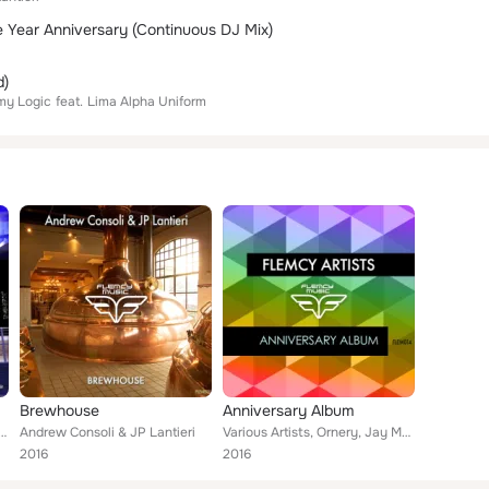
 Year Anniversary (Continuous DJ Mix)
d)
my Logic
feat.
Lima Alpha Uniform
Brewhouse
Anniversary Album
Consoli Feat. Wes Walls
Andrew Consoli & JP Lantieri
Various Artists, Ornery, Jay Maguire, Andrew Consoli, smoKINGhouse, Gautam Khaw, Mystik Vybe, JunoJuno, Peter Pavlov, JP Lantier...
2016
2016