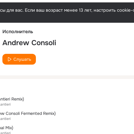
Русски
ы для вас. Если ваш возраст менее 13 лет, настроить cooki
Исполнитель
Andrew Consoli
Слушать
tieri Remix)
antieri
w Consoli Fermented Remix)
antieri
al Mix)
antieri