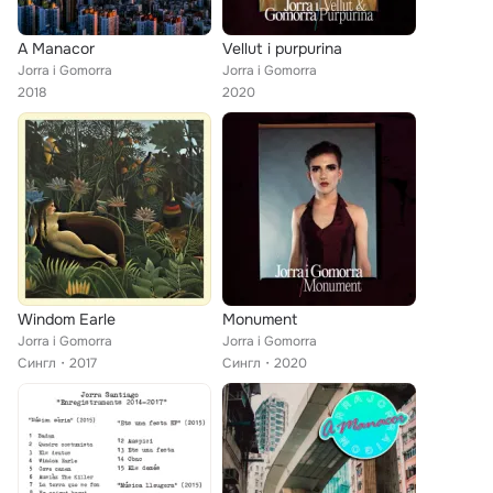
A Manacor
Vellut i purpurina
Jorra i Gomorra
Jorra i Gomorra
2018
2020
Windom Earle
Monument
Jorra i Gomorra
Jorra i Gomorra
Сингл
2017
Сингл
2020