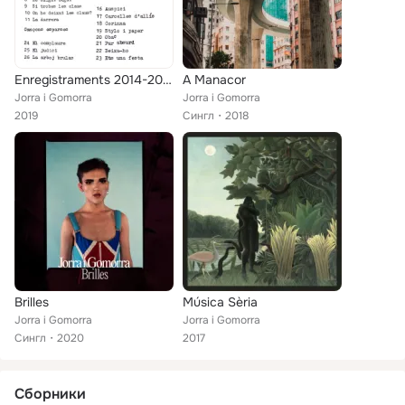
Enregistraments 2014-2016
A Manacor
Jorra i Gomorra
Jorra i Gomorra
2019
Сингл
2018
Brilles
Música Sèria
Jorra i Gomorra
Jorra i Gomorra
Сингл
2020
2017
Сборники