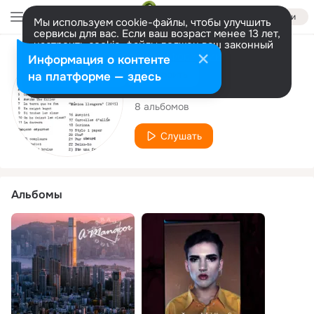
Войти
Мы используем cookie-файлы, чтобы улучшить
сервисы для вас. Если ваш возраст менее 13 лет,
настроить cookie-файлы должен ваш законный
представитель.
Больше информации
Исполнитель
Информация о контенте
Разрешить все
Настроить
на платформе — здесь
Jorra i Gomorra
8 альбомов
Слушать
Альбомы