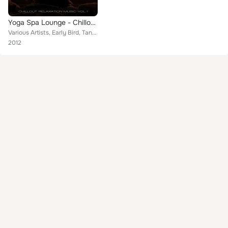
Yoga Spa Lounge - Chillout Relaxation Music, Vol. 1
Various Artists, Early Bird, TantraYaounde, Aquarius, Alchemy, Little Buddha, Sensual Soul, Freefloat, Séance, Summer Madness, B...
2012