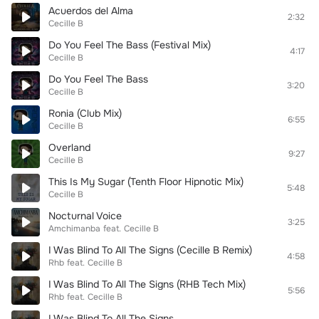
Acuerdos del Alma
2:32
Cecille B
Do You Feel The Bass (Festival Mix)
4:17
Cecille B
Do You Feel The Bass
3:20
Cecille B
Ronia (Club Mix)
6:55
Cecille B
Overland
9:27
Cecille B
This Is My Sugar (Tenth Floor Hipnotic Mix)
5:48
Cecille B
Nocturnal Voice
3:25
Amchimanba
feat.
Cecille B
I Was Blind To All The Signs (Cecille B Remix)
4:58
Rhb
feat.
Cecille B
I Was Blind To All The Signs (RHB Tech Mix)
5:56
Rhb
feat.
Cecille B
I Was Blind To All The Signs