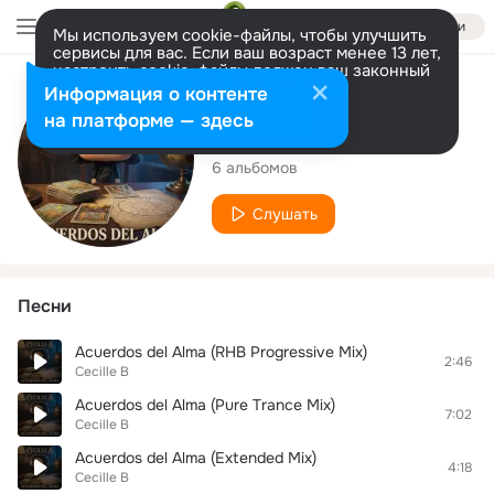
Войти
Мы используем cookie-файлы, чтобы улучшить
сервисы для вас. Если ваш возраст менее 13 лет,
настроить cookie-файлы должен ваш законный
представитель.
Больше информации
Исполнитель
Информация о контенте
Разрешить все
Настроить
на платформе — здесь
Cecille B
6 альбомов
Слушать
Песни
Acuerdos del Alma (RHB Progressive Mix)
2:46
Cecille B
Acuerdos del Alma (Pure Trance Mix)
7:02
Cecille B
Acuerdos del Alma (Extended Mix)
4:18
Cecille B