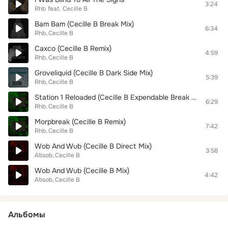
3:24
Rhb
feat.
Cecille B
Bam Bam (Cecille B Break Mix)
6:34
Rhb
Cecille B
Caxco (Cecille B Remix)
4:59
Rhb
Cecille B
Groveliquid (Cecille B Dark Side Mix)
5:39
Rhb
Cecille B
Station 1 Reloaded (Cecille B Expendable Break Mix)
6:29
Rhb
Cecille B
Morpbreak (Cecille B Remix)
7:42
Rhb
Cecille B
Wob And Wub (Cecille B Direct Mix)
3:58
Atisob
Cecille B
Wob And Wub (Cecille B Mix)
4:42
Atisob
Cecille B
Альбомы