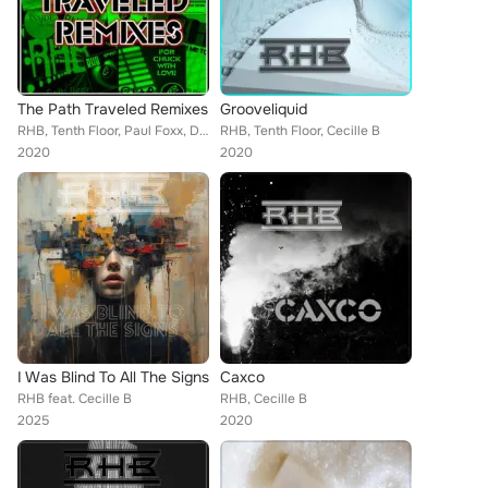
The Path Traveled Remixes
Grooveliquid
RHB, Tenth Floor, Paul Foxx, Dj Leba, Cecille B, Mariano Pompeo, Digital Soulmen
RHB, Tenth Floor, Cecille B
2020
2020
I Was Blind To All The Signs
Caxco
RHB feat. Cecille B
RHB, Cecille B
2025
2020