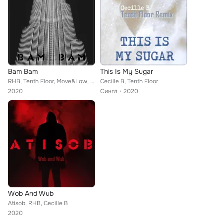
Bam Bam
This Is My Sugar
RHB, Tenth Floor, Move&Low, Cecille B, Latechnique
Cecille B, Tenth Floor
2020
Сингл
2020
Wob And Wub
Atisob, RHB, Cecille B
2020