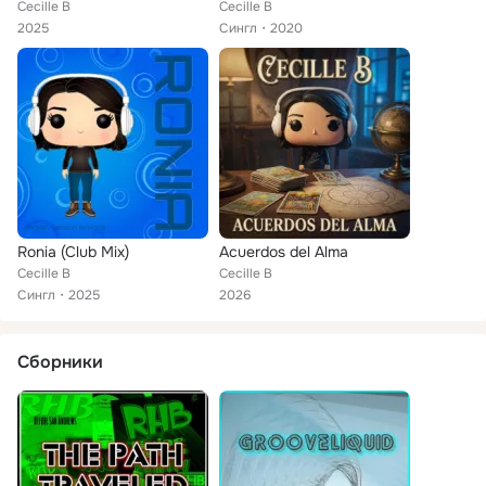
Cecille B
Cecille B
2025
Сингл
2020
Ronia (Club Mix)
Acuerdos del Alma
Cecille B
Cecille B
Сингл
2025
2026
Сборники