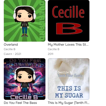
Overland
My Mother Loves This Style
Cecille B
Cecille B
Сингл
2021
2011
Do You Feel The Bass
This Is My Sugar (Tenth Floor Hipnotic Mix)