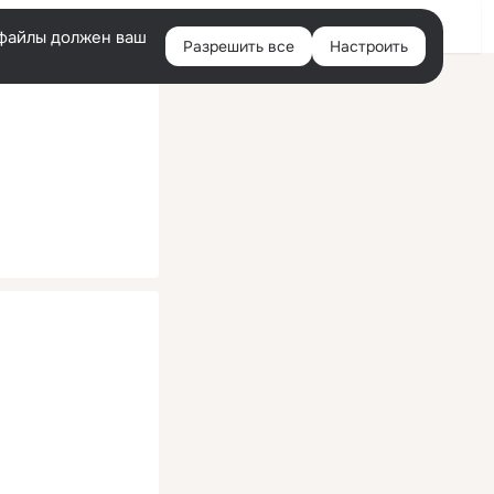
Помощь
Войти
й
e-файлы должен ваш
Разрешить все
Настроить
Правая
колонка