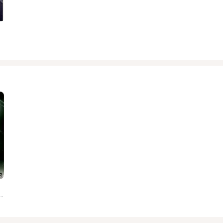
hite, Yura Just, ArtistDream, Dani Corbalan, Tim Lyall, Avsr, Igor Dorohov, Lenny Fontana, Ailur...