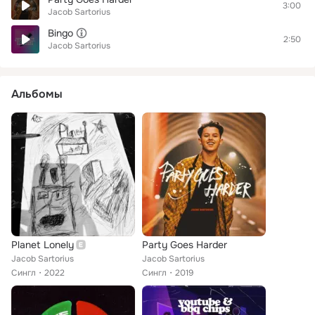
3:00
Jacob Sartorius
Bingo
2:50
Jacob Sartorius
Альбомы
Planet Lonely
Party Goes Harder
Jacob Sartorius
Jacob Sartorius
Сингл
2022
Сингл
2019