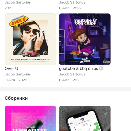
Jacob Sartorius
Jacob Sartorius
2021
Сингл
2022
Over U
youtube & bbq chips
Jacob Sartorius
Jacob Sartorius
Сингл
2020
Сингл
2021
Сборники