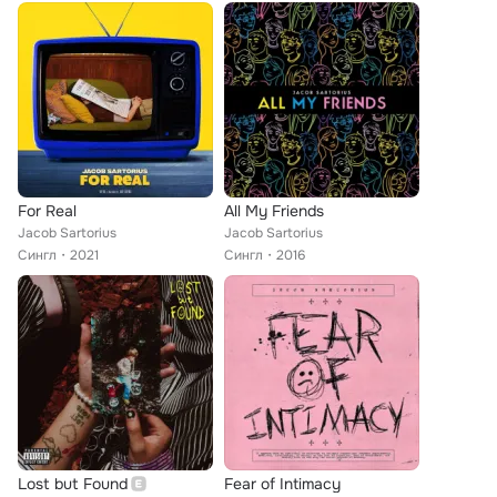
For Real
All My Friends
Jacob Sartorius
Jacob Sartorius
Сингл
2021
Сингл
2016
Lost but Found
Fear of Intimacy