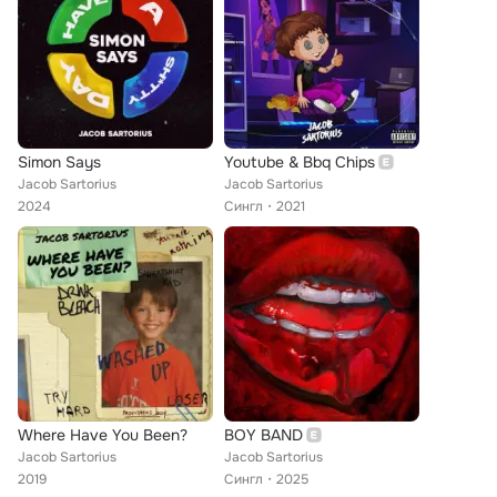
Simon Says
Youtube & Bbq Chips
Jacob Sartorius
Jacob Sartorius
2024
Сингл
2021
Where Have You Been?
BOY BAND
Jacob Sartorius
Jacob Sartorius
2019
Сингл
2025