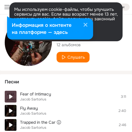
Войти
Мы используем cookie-файлы, чтобы улучшить
сервисы для вас. Если ваш возраст менее 13 лет,
настроить cookie-файлы должен ваш законный
представитель.
Больше информации
Исполнитель
Информация о контенте
Разрешить все
Настроить
на платформе — здесь
Jacob Sartorius
12 альбомов
Слушать
Песни
Fear of Intimacy
3:11
Jacob Sartorius
Fly Away
2:40
Jacob Sartorius
Trapped in the Car
2:46
Jacob Sartorius