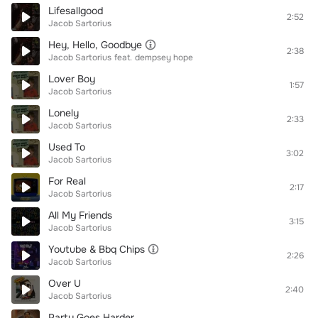
Lifesallgood
2:52
Jacob Sartorius
Hey, Hello, Goodbye
2:38
Jacob Sartorius
feat.
dempsey hope
Lover Boy
1:57
Jacob Sartorius
Lonely
2:33
Jacob Sartorius
Used To
3:02
Jacob Sartorius
For Real
2:17
Jacob Sartorius
All My Friends
3:15
Jacob Sartorius
Youtube & Bbq Chips
2:26
Jacob Sartorius
Over U
2:40
Jacob Sartorius
Party Goes Harder