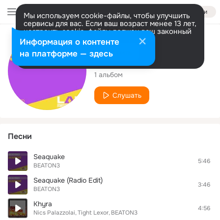
Войти
Мы используем cookie-файлы, чтобы улучшить
сервисы для вас. Если ваш возраст менее 13 лет,
настроить cookie-файлы должен ваш законный
представитель.
Больше информации
Исполнитель
Информация о контенте
Разрешить все
Настроить
на платформе — здесь
BEATON3
1 альбом
Слушать
Песни
Seaquake
5:46
BEATON3
Seaquake (Radio Edit)
3:46
BEATON3
Khyra
4:56
Nics Palazzolai
Tight Lexor
BEATON3