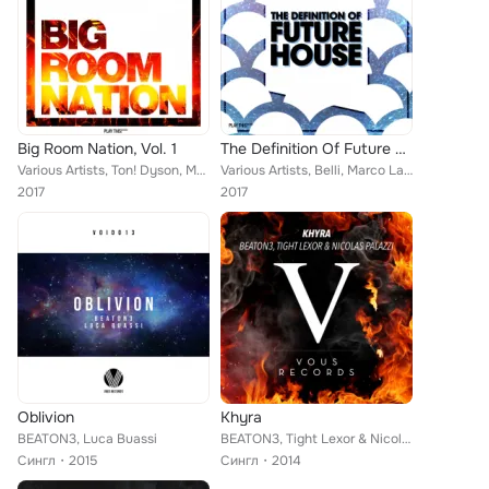
Big Room Nation, Vol. 1
The Definition Of Future House, Vol. 6
Various Artists, Ton! Dyson, Matt Chavez, Hot Shit!, Hexell, Sixtho, Daxsen, Chris Energize, Nyree Huyser, Nikko, Esteban Novoa,...
Various Artists, Belli, Marco Laschi, Jacquard, Bazzflow, E.M.C.K., Alivo, Uplink, Cajama, AN'G, Tim Bell, Santoz, Mot, Nello, B...
2017
2017
Oblivion
Khyra
BEATON3, Luca Buassi
BEATON3, Tight Lexor & Nicolas Palazzi
Сингл
2015
Сингл
2014