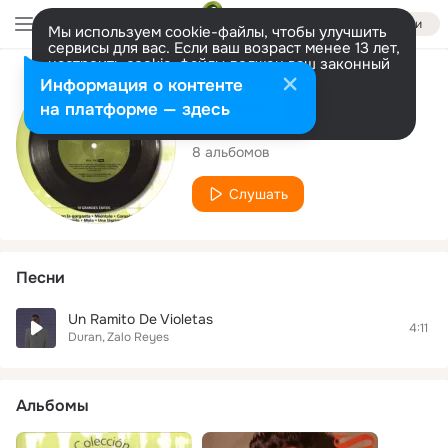
Войти
Мы используем cookie-файлы, чтобы улучшить
сервисы для вас. Если ваш возраст менее 13 лет,
настроить cookie-файлы должен ваш законный
представитель.
Больше информации
Исполнитель
Информация о контенте
Разрешить все
Настроить
на платформе — здесь
Zalo Reyes
8 альбомов
Слушать
Песни
Un Ramito De Violetas
4:11
Duran
Zalo Reyes
Альбомы