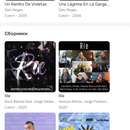
Un Ramito De Violetas
Una Lágrima En La Garganta
Zalo Reyes
Zalo Reyes
Сингл
2005
Сингл
2006
Сборники
Ríe
Ríe
Erick Berríos feat. Jorge Pedreros, Zalo Reyes, Tommy Rey, Adrián y los Dados Negros, Deborah Chauque, Leo Rey, Luis Lambis, Fel...
Various Artists, Jorge Pedreros, Zalo Reyes, Tommy Rey, Adrián y Los Dados Negros, Deborah Chauque, Leo Rey, Erick Berríos, Luis...
Сингл
2020
2020