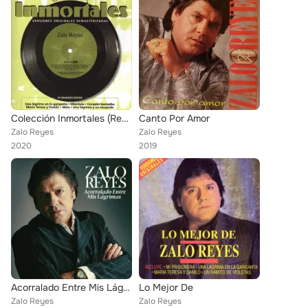
Colección Inmortales (Remastered)
Canto Por Amor
Zalo Reyes
Zalo Reyes
2020
2019
Acorralado Entre Mis Lágrimas
Lo Mejor De
Zalo Reyes
Zalo Reyes