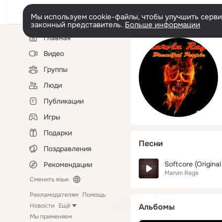
Мы используем cookie-файлы, чтобы улучшить сервис
законный представитель.
Больше информации
Левая
Главная
колонка
Видео
Группы
Люди
Публикации
Игры
Подарки
Песни
Поздравления
Softcore (Original
Рекомендации
Marvin Rage
Сменить язык
Рекламодателям
Помощь
Новости
Ещё
Альбомы
Мы применяем