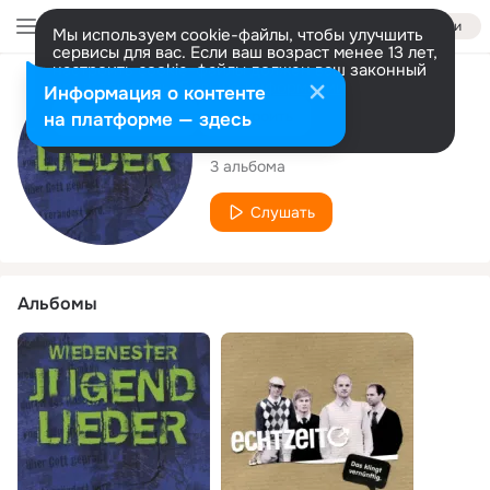
Войти
Мы используем cookie-файлы, чтобы улучшить
сервисы для вас. Если ваш возраст менее 13 лет,
настроить cookie-файлы должен ваш законный
представитель.
Больше информации
Исполнитель
Информация о контенте
Разрешить все
Настроить
на платформе — здесь
Echtzeit
3 альбома
Слушать
Альбомы