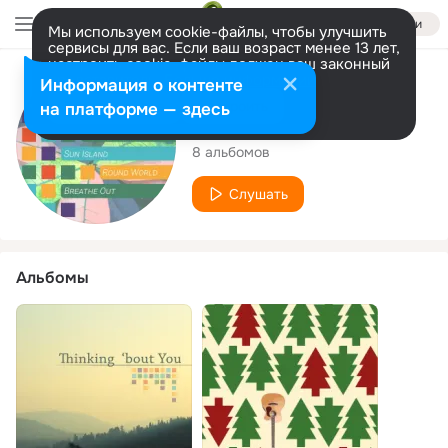
Войти
Мы используем cookie-файлы, чтобы улучшить
сервисы для вас. Если ваш возраст менее 13 лет,
настроить cookie-файлы должен ваш законный
представитель.
Больше информации
Исполнитель
Информация о контенте
Разрешить все
Настроить
на платформе — здесь
Aloria
8 альбомов
Слушать
Альбомы