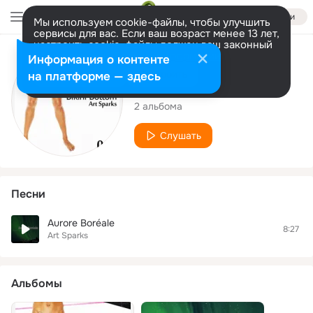
Войти
Мы используем cookie-файлы, чтобы улучшить
сервисы для вас. Если ваш возраст менее 13 лет,
настроить cookie-файлы должен ваш законный
представитель.
Больше информации
Исполнитель
Информация о контенте
Разрешить все
Настроить
на платформе — здесь
Art Sparks
2 альбома
Слушать
Песни
Aurore Boréale
8:27
Art Sparks
Альбомы