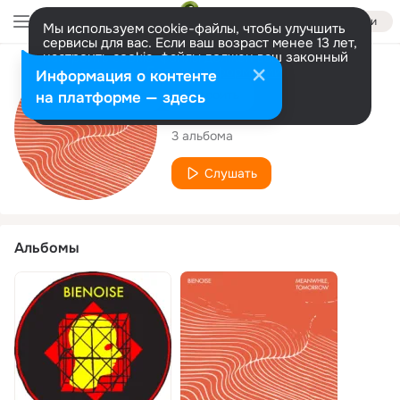
Войти
Мы используем cookie-файлы, чтобы улучшить
сервисы для вас. Если ваш возраст менее 13 лет,
настроить cookie-файлы должен ваш законный
представитель.
Больше информации
Исполнитель
Информация о контенте
Разрешить все
Настроить
на платформе — здесь
Bienoise
3 альбома
Слушать
Альбомы