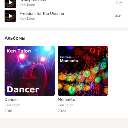
2:57
Ken Talon
Freedom for the Ukraine
4:49
Ken Talon
Альбомы
Dancer
Moments
Ken Talon
Ken Talon
2016
2022