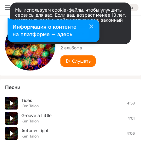
Войти
Мы используем cookie-файлы, чтобы улучшить
сервисы для вас. Если ваш возраст менее 13 лет,
настроить cookie-файлы должен ваш законный
представитель.
Больше информации
Исполнитель
Информация о контенте
Разрешить все
Настроить
на платформе — здесь
Ken Talon
2 альбома
Слушать
Песни
Tides
4:58
Ken Talon
Groove a Little
4:01
Ken Talon
Autumn Light
4:06
Ken Talon