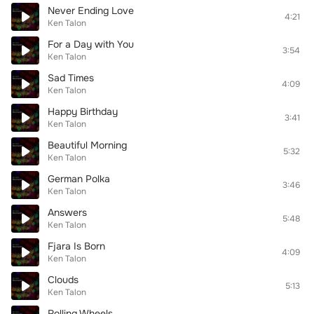
Never Ending Love
4:21
Ken Talon
For a Day with You
3:54
Ken Talon
Sad Times
4:09
Ken Talon
Happy Birthday
3:41
Ken Talon
Beautiful Morning
5:32
Ken Talon
German Polka
3:46
Ken Talon
Answers
5:48
Ken Talon
Fjara Is Born
4:09
Ken Talon
Clouds
5:13
Ken Talon
Rolling Wheels