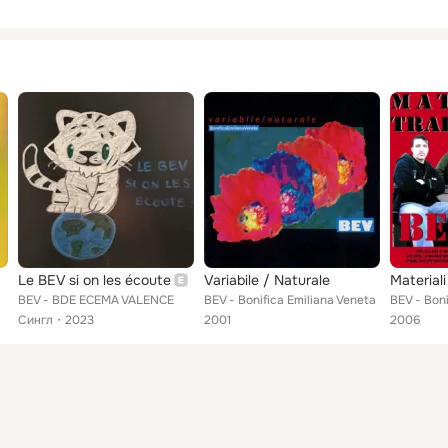
Le BEV si on les écoute
Variabile / Naturale
Materiali
BEV - BDE ECEMA VALENCE
BEV - Bonifica Emiliana Veneta
BEV - Boni
Сингл
2023
2001
2006