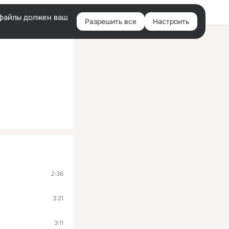
Помощь
Войти
й
e-файлы должен ваш
Разрешить все
Настроить
Правая
колонка
2:36
3:21
3:11