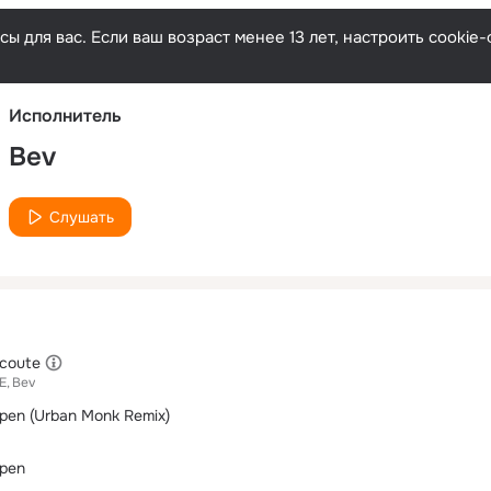
Русски
ы для вас. Если ваш возраст менее 13 лет, настроить cooki
Исполнитель
Bev
Слушать
́coute
E
Bev
pen (Urban Monk Remix)
pen