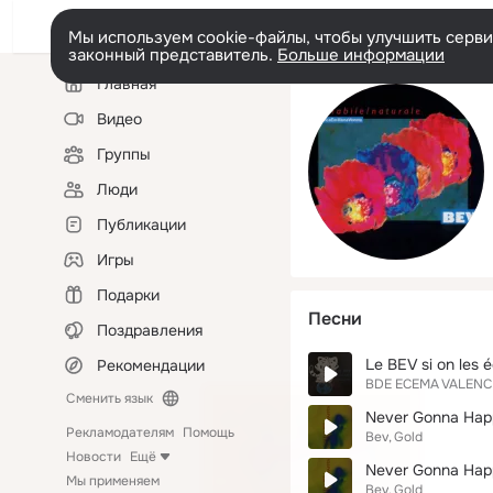
Мы используем cookie-файлы, чтобы улучшить сервис
законный представитель.
Больше информации
Левая
Главная
колонка
Видео
Группы
Люди
Публикации
Игры
Подарки
Песни
Поздравления
Le BEV si on les e
Рекомендации
BDE ECEMA VALENC
Сменить язык
Never Gonna Hap
Рекламодателям
Помощь
Bev
Gold
Новости
Ещё
Never Gonna Hap
Мы применяем
Bev
Gold