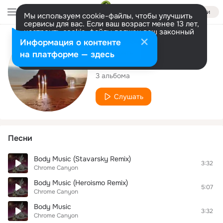
Войти
Мы используем cookie-файлы, чтобы улучшить
сервисы для вас. Если ваш возраст менее 13 лет,
настроить cookie-файлы должен ваш законный
представитель.
Больше информации
Исполнитель
Информация о контенте
Разрешить все
Настроить
на платформе — здесь
Chrome Canyon
3 альбома
Слушать
Песни
Body Music (Stavarsky Remix)
3:32
Chrome Canyon
Body Music (Heroismo Remix)
5:07
Chrome Canyon
Body Music
3:32
Chrome Canyon