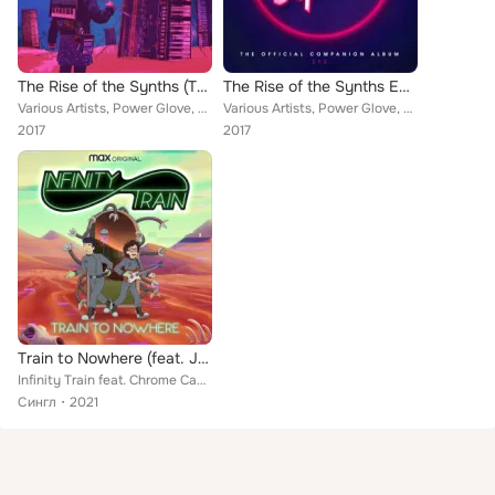
The Rise of the Synths (The Official Companion Album)
The Rise of the Synths EP 2 (The Official Companion Album)
Various Artists, Power Glove, Giorgio Moroder, Carpenter Brut, Mega Drive, Voyag3r, Code Elektro, Waveshaper, Geno Lenardo, Robe...
Various Artists, Power Glove, Com Truise, Code Elektro, GUNSHIP, Chrome Canyon, Waveshaper, Robert Parker
2017
2017
Train to Nowhere (feat. Johnny Young, Sekai Murashige & Chrome Canyon) [From the HBO Max Original Infinity Train: Book 4]
Infinity Train feat. Chrome Canyon, Johnny Young, Sekai Murashige
Сингл
2021