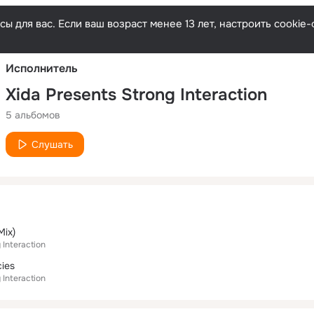
Русски
ы для вас. Если ваш возраст менее 13 лет, настроить cooki
Исполнитель
Xida Presents Strong Interaction
5 альбомов
Слушать
Mix)
 Interaction
cies
 Interaction