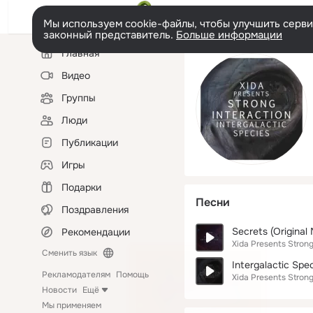
Мы используем cookie-файлы, чтобы улучшить сервис
законный представитель.
Больше информации
Левая
Главная
колонка
Видео
Группы
Люди
Публикации
Игры
Подарки
Песни
Поздравления
Secrets (Original 
Рекомендации
Xida Presents Strong
Сменить язык
Intergalactic Spe
Рекламодателям
Помощь
Xida Presents Strong
Новости
Ещё
Мы применяем