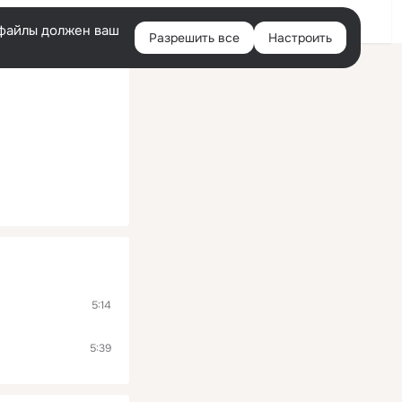
Помощь
Войти
й
e-файлы должен ваш
Разрешить все
Настроить
Правая
колонка
5:14
5:39