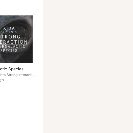
actic Species
Xida Presents Strong Interaction
017