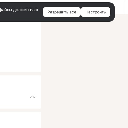
Помощь
Войти
й
e-файлы должен ваш
Разрешить все
Настроить
Правая
колонка
2:17