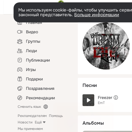
Мы используем cookie-файлы, чтобы улучшить сервис
законный представитель.
Больше информации
Левая
Главная
колонка
Видео
Группы
Люди
Публикации
Игры
Подарки
Песни
Поздравления
Freezer
Рекомендации
EmT
Сменить язык
Рекламодателям
Помощь
Новости
Ещё
Альбомы
Мы применяем