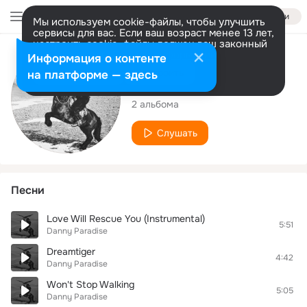
Войти
Мы используем cookie-файлы, чтобы улучшить
сервисы для вас. Если ваш возраст менее 13 лет,
настроить cookie-файлы должен ваш законный
представитель.
Больше информации
Исполнитель
Информация о контенте
Разрешить все
Настроить
на платформе — здесь
Danny Paradise
2 альбома
Слушать
Песни
Love Will Rescue You (Instrumental)
5:51
Danny Paradise
Dreamtiger
4:42
Danny Paradise
Won't Stop Walking
5:05
Danny Paradise