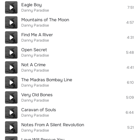
Eagle Boy
7:51
Danny Paradise
Mountains of The Moon
4:57
Danny Paradise
Find Me A River
4:31
Danny Paradise
Open Secret
5:48
Danny Paradise
Not A Crime
4:41
Danny Paradise
The Madras Bombay Line
6:10
Danny Paradise
Very Old Bones
5:09
Danny Paradise
Caravan of Souls
6:44
Danny Paradise
Notes From A Silent Revolution
5:21
Danny Paradise
Love Will Rescue You