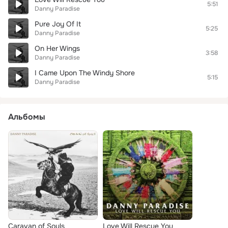
5:51
Danny Paradise
Pure Joy Of It
5:25
Danny Paradise
On Her Wings
3:58
Danny Paradise
I Came Upon The Windy Shore
5:15
Danny Paradise
Альбомы
Caravan of Souls
Love Will Rescue You