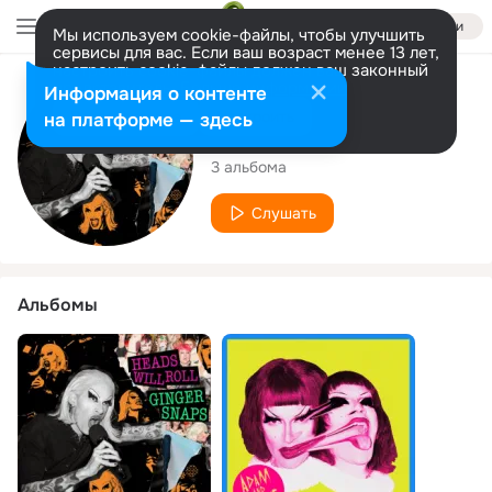
Войти
Мы используем cookie-файлы, чтобы улучшить
сервисы для вас. Если ваш возраст менее 13 лет,
настроить cookie-файлы должен ваш законный
представитель.
Больше информации
Исполнитель
Информация о контенте
Разрешить все
Настроить
на платформе — здесь
Ginger Snaps
3 альбома
Слушать
Альбомы