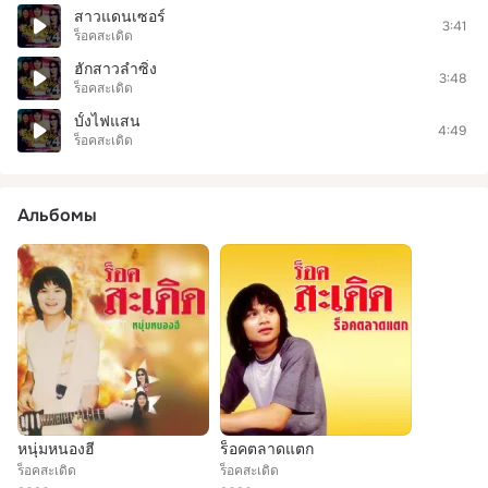
สาวแดนเซอร์
3:41
ร็อคสะเดิด
ฮักสาวลำซิ่ง
3:48
ร็อคสะเดิด
บั้งไฟแสน
4:49
ร็อคสะเดิด
Альбомы
หนุ่มหนองฮี
ร็อคตลาดแตก
ร็อคสะเดิด
ร็อคสะเดิด