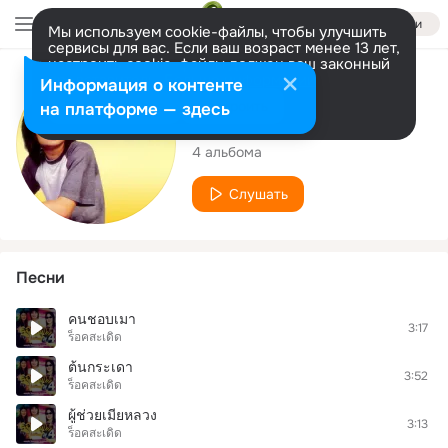
Войти
Мы используем cookie-файлы, чтобы улучшить
сервисы для вас. Если ваш возраст менее 13 лет,
настроить cookie-файлы должен ваш законный
представитель.
Больше информации
Исполнитель
Информация о контенте
Разрешить все
Настроить
на платформе — здесь
ร็อคสะเดิด
4 альбома
Слушать
Песни
คนชอบเมา
3:17
ร็อคสะเดิด
ต้นกระเดา
3:52
ร็อคสะเดิด
ผู้ช่วยเมียหลวง
3:13
ร็อคสะเดิด