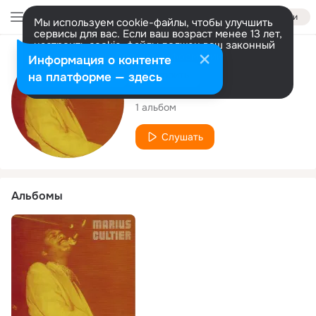
Войти
Мы используем cookie-файлы, чтобы улучшить
сервисы для вас. Если ваш возраст менее 13 лет,
настроить cookie-файлы должен ваш законный
представитель.
Больше информации
Исполнитель
Информация о контенте
Разрешить все
Настроить
на платформе — здесь
Marius Cultier
1 альбом
Слушать
Альбомы