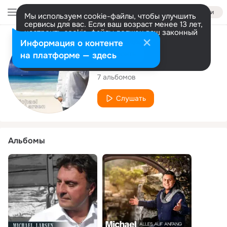
Войти
Мы используем cookie-файлы, чтобы улучшить
сервисы для вас. Если ваш возраст менее 13 лет,
настроить cookie-файлы должен ваш законный
представитель.
Больше информации
Исполнитель
Информация о контенте
Разрешить все
Настроить
на платформе — здесь
Michael Larsen
7 альбомов
Слушать
Альбомы