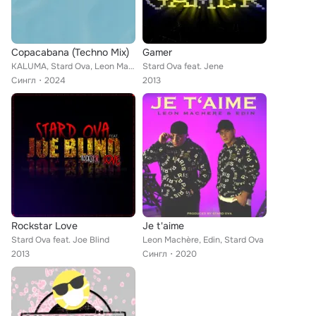
Copacabana (Techno Mix)
Gamer
KALUMA, Stard Ova, Leon Machère
Stard Ova feat. Jene
Сингл
2024
2013
Rockstar Love
Je t'aime
Stard Ova feat. Joe Blind
Leon Machère, Edin, Stard Ova
2013
Сингл
2020