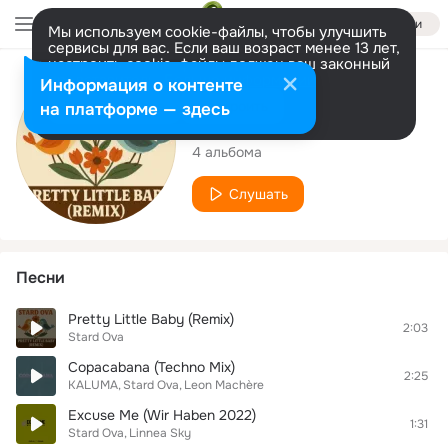
Войти
Мы используем cookie-файлы, чтобы улучшить
сервисы для вас. Если ваш возраст менее 13 лет,
настроить cookie-файлы должен ваш законный
представитель.
Больше информации
Исполнитель
Информация о контенте
Разрешить все
Настроить
на платформе — здесь
Stard Ova
4 альбома
Слушать
Песни
Pretty Little Baby (Remix)
2:03
Stard Ova
Copacabana (Techno Mix)
2:25
KALUMA
Stard Ova
Leon Machère
Excuse Me (Wir Haben 2022)
1:31
Stard Ova
Linnea Sky