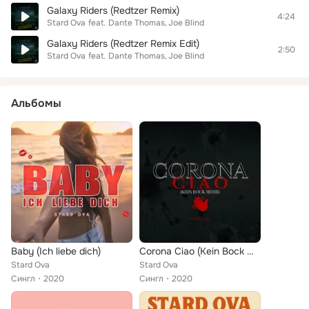
Galaxy Riders (Redtzer Remix)
4:24
Stard Ova
feat.
Dante Thomas
Joe Blind
Galaxy Riders (Redtzer Remix Edit)
2:50
Stard Ova
feat.
Dante Thomas
Joe Blind
Альбомы
Baby (Ich liebe dich)
Corona Ciao (Kein Bock mehr)
Stard Ova
Stard Ova
Сингл
2020
Сингл
2020