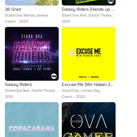
36 Grad
Galaxy Riders (Hands up Mixes)
Stard Ova, Wanja Janeva
Stard Ova feat. Dante Thomas, Joe Blind
Сингл
2020
2015
Galaxy Riders
Excuse Me (Wir Haben 2022)
Stard Ova feat. Dante Thomas, Joe Blind
Stard Ova, Linnea Sky
2015
Сингл
2022