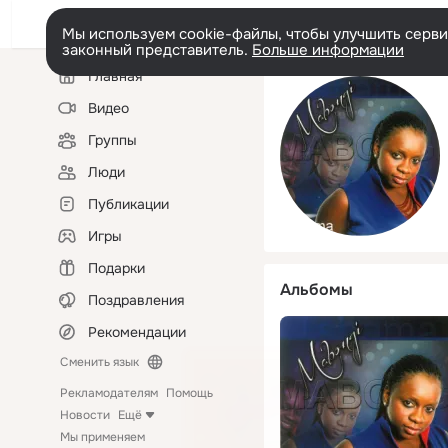
Мы используем cookie-файлы, чтобы улучшить сервис
законный представитель.
Больше информации
Левая
Главная
колонка
Видео
Группы
Люди
Публикации
Игры
Подарки
Альбомы
Поздравления
Рекомендации
Сменить язык
Рекламодателям
Помощь
Новости
Ещё
Мы применяем