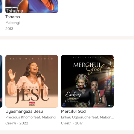
Tshama
Mabongi
2013
Uyasmangaza Jesu
Merciful God
Precious Khomo feat. Mabongi
Enkay Ogboruche feat. Mabongi
Сингл
2022
Сингл
2017