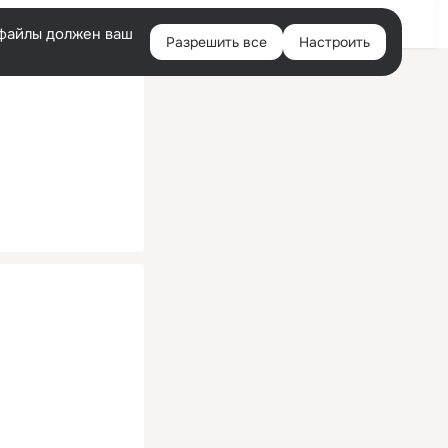
Помощь
Войти
й
e-файлы должен ваш
Разрешить все
Настроить
Правая
колонка