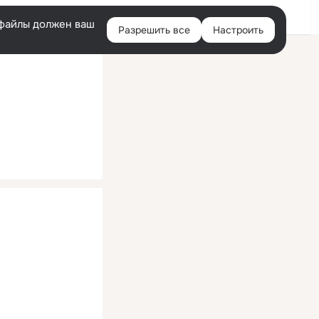
Помощь
Войти
й
e-файлы должен ваш
Разрешить все
Настроить
Правая
колонка