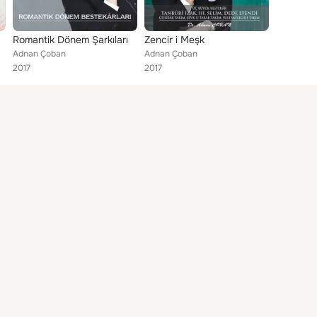
Romantik Dönem Şarkıları
Zencir i Meşk
Adnan Çoban
Adnan Çoban
2017
2017