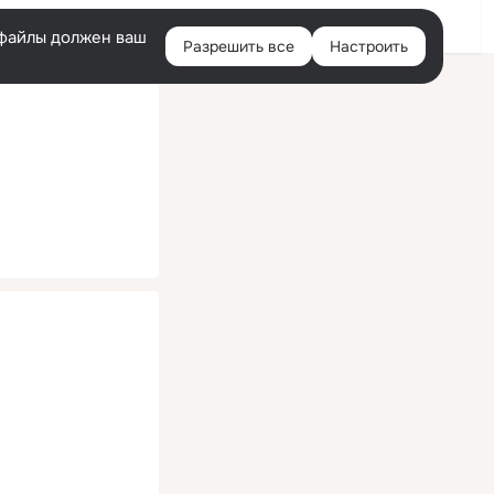
Помощь
Войти
й
e-файлы должен ваш
Разрешить все
Настроить
Правая
колонка