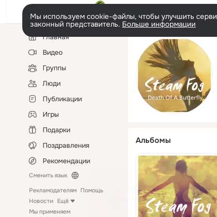
Мы используем cookie-файлы, чтобы улучшить сервис
законный представитель.
Больше информации
Левая
Главная
колонка
Видео
Группы
Люди
Публикации
Игры
Подарки
Альбомы
Поздравления
Рекомендации
Сменить язык
Рекламодателям
Помощь
Новости
Ещё
Мы применяем