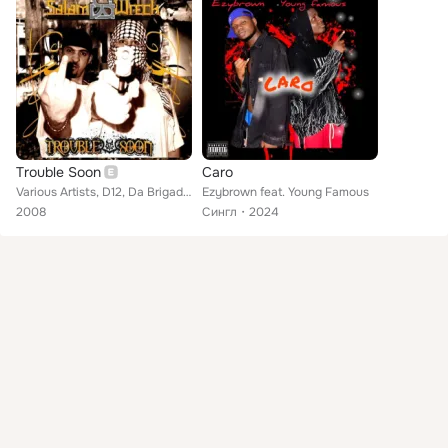
Trouble Soon
Caro
Various Artists, D12, Da Brigade, Mr. Porter, Swifty McVay, Flame, Proof, Young Famous, Hash, Obie Trice, Salam Wreck, Marv Won,...
Ezybrown feat. Young Famous
2008
Сингл
2024