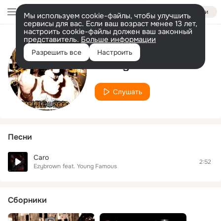
Войти
Мы используем cookie-файлы, чтобы улучшить
сервисы для вас. Если ваш возраст менее 13 лет,
настроить cookie-файлы должен ваш законный
представитель.
Больше информации
Исполнитель
Разрешить все
Настроить
Young Famous
Слушать
Песни
Caro
2:52
Ezybrown
feat.
Young Famous
Сборники