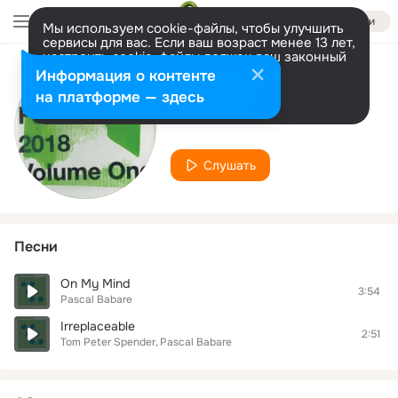
Войти
Мы используем cookie-файлы, чтобы улучшить
сервисы для вас. Если ваш возраст менее 13 лет,
настроить cookie-файлы должен ваш законный
представитель.
Больше информации
Информация о контенте
Исполнитель
Разрешить все
Настроить
на платформе — здесь
Pascal Babare
Слушать
Песни
On My Mind
3:54
Pascal Babare
Irreplaceable
2:51
Tom Peter Spender
Pascal Babare