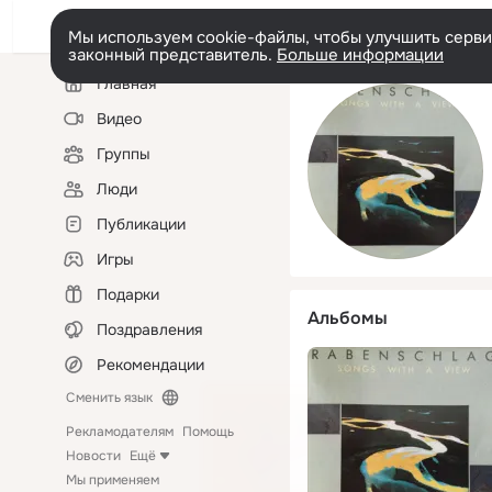
Мы используем cookie-файлы, чтобы улучшить сервис
законный представитель.
Больше информации
Левая
Главная
колонка
Видео
Группы
Люди
Публикации
Игры
Подарки
Альбомы
Поздравления
Рекомендации
Сменить язык
Рекламодателям
Помощь
Новости
Ещё
Мы применяем