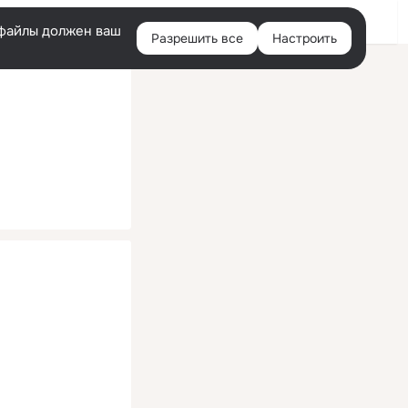
Помощь
Войти
й
e-файлы должен ваш
Разрешить все
Настроить
Правая
колонка