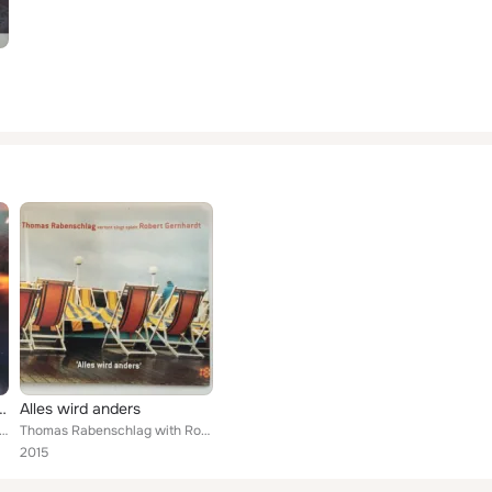
eder zu Gedichten von Robert Gernhardt
Alles wird anders
mas Rabenschlag & Max Lässer
Thomas Rabenschlag with Robert Gernhardt
2015