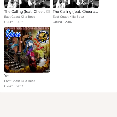
The Calling (feat. Cheena Black Monrow, Irie, Dungeon Masta, Frukwan, Capone, Solomon Childs, Paul Marz, Mista Krimzon, Young Di...
The Calling (feat. Cheena Black Monrow, Irie, Dungeon Masta, Frukwan, Capone, Solomon Childs, Paul Marz, Mista Krimzon, Young Di...
East Coast Killa Beez
East Coast Killa Beez
Сингл
2016
Сингл
2016
You
East Coast Killa Beez
Сингл
2017