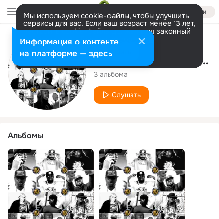
Войти
Мы используем cookie-файлы, чтобы улучшить
сервисы для вас. Если ваш возраст менее 13 лет,
настроить cookie-файлы должен ваш законный
представитель.
Больше информации
Исполнитель
Информация о контенте
Разрешить все
Настроить
на платформе — здесь
East Coast Killa Beez
3 альбома
Слушать
Альбомы