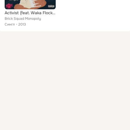
Activist (feat. Waka Flocka Flame & Ben G.)
Brick Squad Monopoly
Сингл
2013