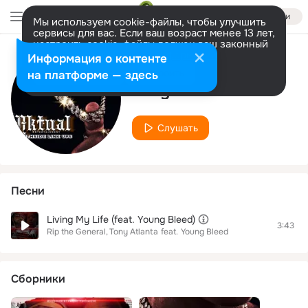
Войти
Мы используем cookie-файлы, чтобы улучшить
сервисы для вас. Если ваш возраст менее 13 лет,
настроить cookie-файлы должен ваш законный
представитель.
Больше информации
Информация о контенте
Исполнитель
Разрешить все
Настроить
на платформе — здесь
Tony Atlanta
Слушать
Песни
Living My Life (feat. Young Bleed)
3:43
Rip the General
Tony Atlanta
feat.
Young Bleed
Сборники