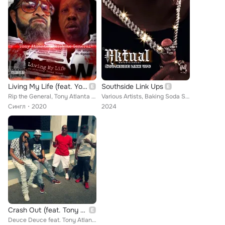
Living My Life (feat. Young Bleed)
Southside Link Ups
Rip the General, Tony Atlanta feat. Young Bleed
Various Artists, Baking Soda Sam, D Lanski, Who Made This, Aktual, itz j bae, 550 feat. Trae Tha Truth, Cellbows, Akk, Officiall...
Сингл
2020
2024
Crash Out (feat. Tony Atlanta, Stump Getz & Johnny Time)
Deuce Deuce feat. Tony Atlanta, Stump Getz, Johnny Time